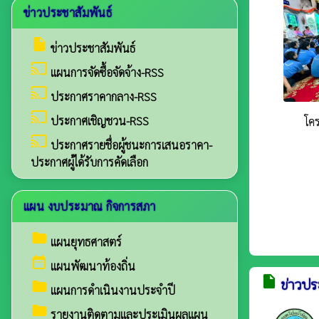
ข่าวประชาสัมพันธ์
insert_drive_file
ข่าวประชาสัมพันธ์
cast
แผนการจัดซื้อจัดจ้าง-RSS
cast
ประกาศราคากลาง-RSS
cast
ประกาศเชิญชวน-RSS
โค
cast
ประกาศรายชื่อผู้ชนะการเสนอราคา-
ประกาศผู้ได้รับการคัดเลือก
แผน งบประมาณ กิจการสภา
folder
แผนยุทธศาสตร์
date_range
แผนพัฒนาท้องถิ่น
insert_drive_file
ข่าวปร
folder
แผนการดำเนินงานประจำปี
folder
รายงานติดตามและประเมินผลแผน