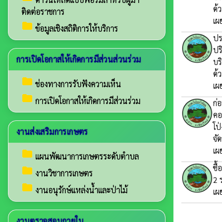
ด้
ติดต่อราชการ
เผ
folder
ข้อมูลเชิงสถิติการให้บริการ
ปร
ปร
การเปิดโอกาสให้เกิดการมีส่วนส่วนร่วม
บร
ด้
folder
ช่องทางการรับฟังความเห็น
เผ
folder
การเปิดโอกาสให้เกิดการมีส่วนร่วม
ก่
คอ
โป
งานส่งเสริมการเกษตร
จัด
เผ
folder
แผนพัฒนาการเกษตรระดับตำบล
ซื
folder
งานวิชาการเกษตร
2 
folder
งานอนุรักษ์แหล่งน้ำและป่าไม้
เผ
งานตรวจสอบภายใน