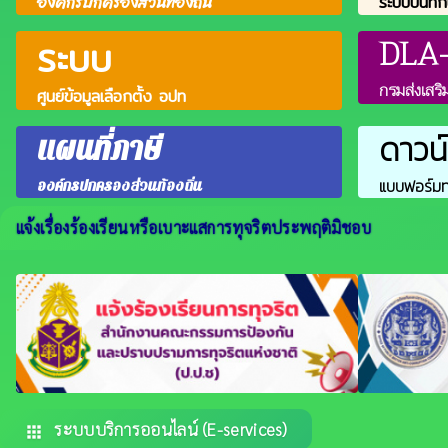
องค์กรปกครองส่วนท้องถิ่น
ระบบบันทึก
DLA
ระบบ
กรมส่งเสริ
ศูนย์ข้อมูลเลือกตั้ง อปท
ดาวน
แผนที่ภาษี
แบบฟอร์ม
องค์กรปกครองส่วนท้องถิ่น
แจ้งเรื่องร้องเรียนหรือเบาะแสการทุจริตประพฤติมิชอบ
ระบบบริการออนไลน์ (E-services)
apps