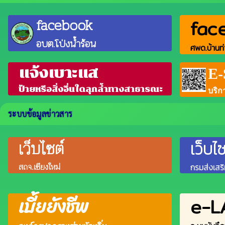
facebook
fac
อบต.โป่งน้ำร้อน
ศพด.บ้านท่
แจ้งเบาะแส
E
ป้ายหรือสิ่งอื่นใดลุกล้ำทางสาธารณะ
บริก
ระบบข้อมูลข่าวสาร
เว็บไซต์
เว็บไซ
สถจ.เชียงใหม่
กรมส่งเสร
เบี้ยยังชีพ
e-L