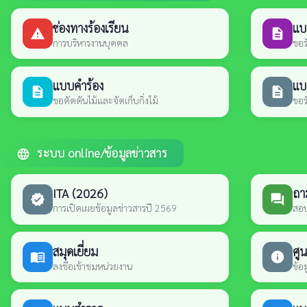
ช่องทางร้องเรียน
แบ
report_problem
description
การบริหารงานบุคคล
ขอร
แบบคำร้อง
แบ
description
description
ขอตัดตันไม้และจัดเก็บกิ่งไม้
ขอร
ระบบ online/ข้อมูลข่าวสาร
language
ITA (2026)
ถา
verified
forum
การเปิดเผยข้อมูลข่าวสารปี 2569
สอบ
สมุดเยี่ยม
ศูน
menu_book
info
ลงชื่อเข้าชมหน่วยงาน
ข้อ