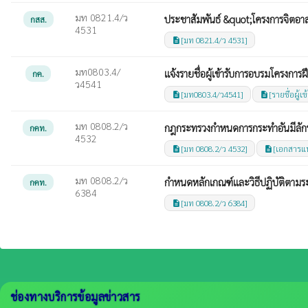
มท 0821.4/ว
ประชาสัมพันธ์ &quot;โครงการจิตอาส
กสส.
4531
[มท 0821.4/ว 4531]
description
มท0803.4/
แจ้งรายชื่อผู้เข้ารับการอบรมโครงก
กค.
ว4541
[มท0803.4/ว4541]
[รายชื่อผู้
description
description
มท 0808.2/ว
กฎกระทรวงกำหนดการกระทำอันมีลักษ
กคท.
4532
[มท 0808.2/ว 4532]
[เอกสารแ
description
description
มท 0808.2/ว
กำหนดหลักเกณฑ์และวิธีปฏิบัติตาม
กคท.
6384
[มท 0808.2/ว 6384]
description
ช่องทางบริการข้อมูลข่าวสาร