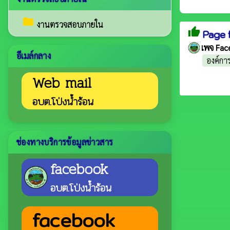
folder
งานตรวจสอบภายใน
thumb_up
Page 
เพจ Fac
อีเมล์กลาง
องค์กา
Web mail
อบต.โป่งน้ำร้อน
ช่องทางบริการข้อมูลข่าวสาร
facebook
อบต.โป่งน้ำร้อน
facebook