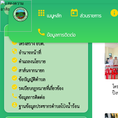
ยินดีต้อนรับสู่เว็บไซต์ของ องค์การบริหารส่วนตำบลโป่งน้ำร้อน
apps
today
inf
เมนูหลัก
ส่วนราชการ
camera_alt
ข้อมูลเกี่ยวกับ อบต.
call
ภาพกิ
ข้อมูลการติดต่อ
info
โครงสร้าง อบต.
security
อำนาจหน้าที่
check_circle
คำแถลงนโยบาย
check_circle
สาส์นจากนายก
check_circle
ข้อบัญญัติตำบล
check_circle
โค
ระเบียบกฏหมายที่เกี่ยวข้อง
ปี
call
ข้อมูลการติดต่อ
account_circle
ฐานข้อมูลประชากรตำบลโป่งน้ำร้อน