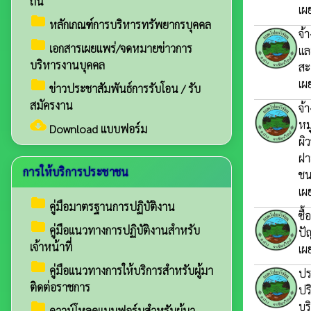
ถิ่น
เผ
folder
หลักเกณฑ์การบริหารทรัพยากรบุคคล
จ้
folder
เอกสารเผยแพร่/จดหมายข่าวการ
แล
บริหารงานบุคคล
สะ
folder
เผ
ข่าวประชาสัมพันธ์การรับโอน / รับ
สมัครงาน
จ้
cloud_download
หม
Download แบบฟอร์ม
ผิ
ฝา
การให้บริการประชาชน
ชน
เผ
folder
คู่มือมาตรฐานการปฏิบัติงาน
ซื
folder
คู่มือแนวทางการปฏิบัติงานสำหรับ
ปั
เจ้าหน้าที่
เผ
folder
คู่มือแนวทางการให้บริการสำหรับผู้มา
ปร
ติดต่อราชการ
ปร
folder
บร
ดาวน์โหลดแบบฟอร์มสำหรับผู้มา