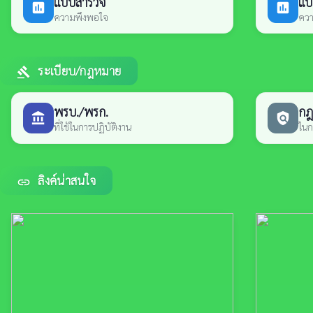
แบบสำรวจ
แบ
poll
poll
ความพึงพอใจ
ควา
ระเบียบ/กฎหมาย
gavel
พรบ./พรก.
กฎห
account_balance
policy
ที่ใช้ในการปฏิบัติงาน
ในก
ลิงค์น่าสนใจ
link