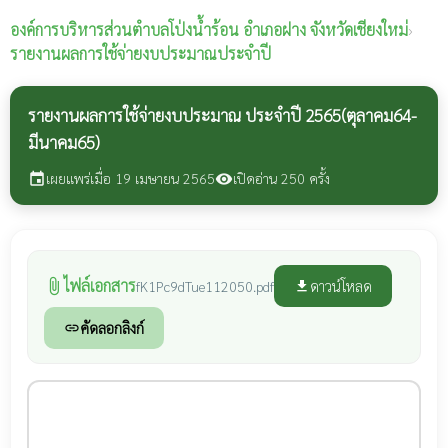
องค์การบริหารส่วนตำบลโป่งน้ำร้อน
อำเภอฝาง จังหวัดเชียงใหม่
›
รายงานผลการใช้จ่ายงบประมาณประจำปี
รายงานผลการใช้จ่ายงบประมาณ ประจำปี 2565(ตุลาคม64-
มีนาคม65)
เผยแพร่เมื่อ 19 เมษายน 2565
เปิดอ่าน 250 ครั้ง
event
visibility
ไฟล์เอกสาร
attach_file
ดาวน์โหลด
fK1Pc9dTue112050.pdf
file_download
คัดลอกลิงก์
link