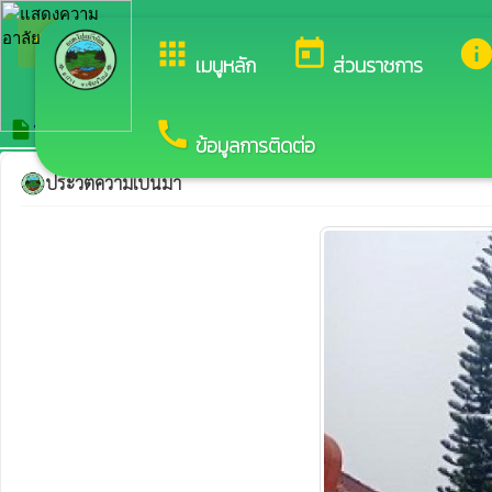
arrow_back_ios
ยินด
กลับเมนูหลัก
apps
today
inf
เมนูหลัก
ส่วนราชการ
call
ประวัติความเป็นมา
insert_drive_file
ข้อมูลการติดต่อ
ประวัติความเป็นมา