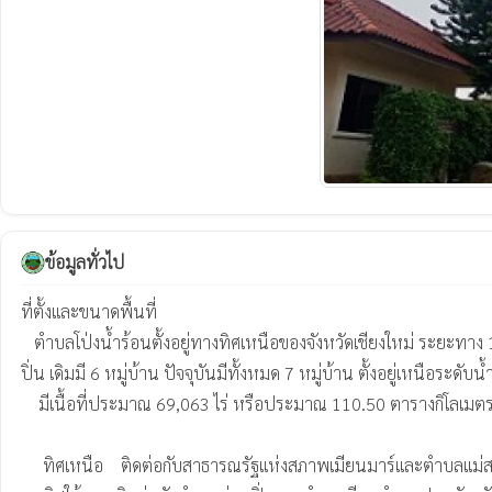
ข้อมูลทั่วไป
ที่ตั้งและขนาดพื้นที่

   ตำบลโป่งน้ำร้อนตั้งอยู่ทางทิศเหนือของจังหวัดเชียงใหม่ ระยะทาง 160 กิโลเมตร ห่างจากตัวอำเภอฝางไปทางทิศตะวันตกเฉียงเหนือ ประมาณ 6 กิโลเมตร เป็นตำบลที่จัดตั้งขึ้น เมื่อปี พ.ศ.2534 โดยแยกมาจากตำบลม่อน
ปิ่น เดิมมี 6 หมู่บ้าน ปัจจุบันมีทั้งหมด 7 หมู่บ้าน ตั้งอยู่เหนือระดับ
    มีเนื้อที่ประมาณ 69,063 ไร่ หรือประมาณ 110.50 ตารางกิโลเมตร โดยมีอาณาเขตติดต่อดังนี้

     ทิศเหนือ    ติดต่อกับสาธารณรัฐแห่งสภาพเมียนมาร์และตำบลแม่สาว อำเภอแม่อาย จังหวัดเชียงใหม่
