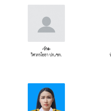
-ว่าง-
วิศวกรโยธา ปก./ชก.