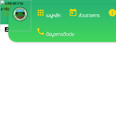
arrow_back_ios
ยินด
กลับเมนูหลัก
apps
today
inf
เมนูหลัก
ส่วนราชการ
account_box
call
กองช่าง
ข้อมูลการติดต่อ