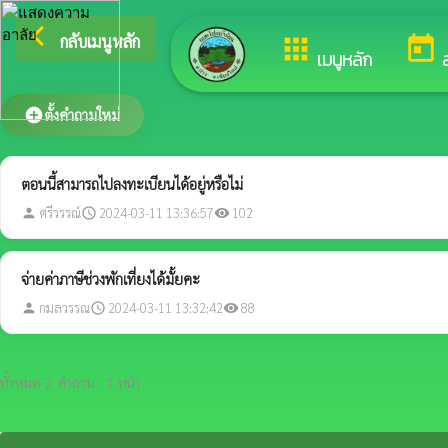
arrow_back_ios
ย
กลับเมนูหลัก
apps
today
เมนูหลัก
add_circle
ตั้งคำถามใหม่
ตอนนี้สามารถไปลงทะเบียนได้อยู่หรือไม่
ศรีวรรณ์
2024-03-11 13:36:57
102
person
schedule
visibility
จ่ายค่าภาษีช่วงพักเที่ยงได้มั้ยคะ
กมลวรรณ
2024-03-11 13:32:42
88
person
schedule
visibility
ทั้งหมด 2 คำถาม · 1 หน้า