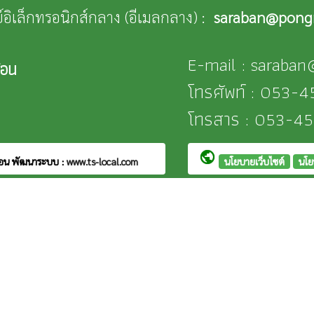
ีย์อิเล็กทรอนิกส์กลาง (อีเมลกลาง) :
saraban@pongn
E-mail : saraba
้อน
โทรศัพท์ : 053
โทรสาร : 053-45
public
้อน
พัฒนาระบบ :
www.ts-local.com
นโยบายเว็บไซต์
นโย