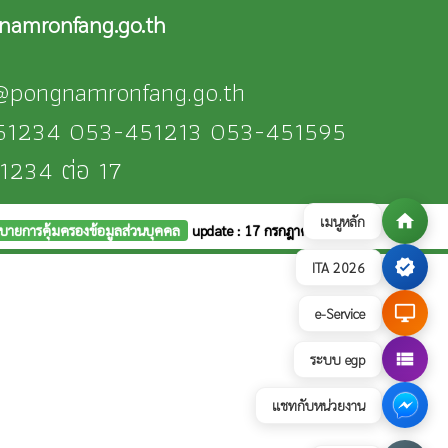
amronfang.go.th
n@pongnamronfang.go.th
-451234 053-451213 053-451595
1234 ต่อ 17
home
เมนูหลัก
บายการคุ้มครองข้อมูลส่วนบุคคล
update : 17 กรกฎาคม 2569
verified
ITA 2026
desktop_windows
e-Service
view_list
ระบบ egp
แชทกับหน่วยงาน